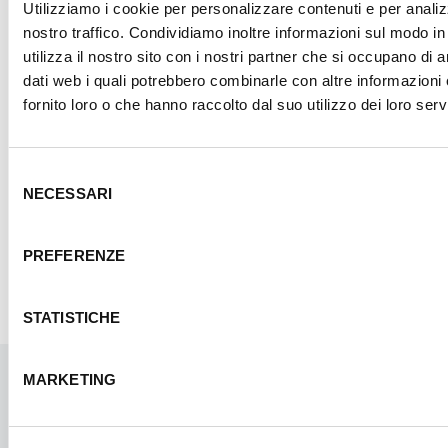
Utilizziamo i cookie per personalizzare contenuti e per analiz
nostro traffico. Condividiamo inoltre informazioni sul modo in
utilizza il nostro sito con i nostri partner che si occupano di a
dati web i quali potrebbero combinarle con altre informazioni
LEGALE
ORGANIZZAZIONE
fornito loro o che hanno raccolto dal suo utilizzo dei loro servi
AZIENDALE
Selezione
NECESSARI
del
consenso
RISORSE UMANE
SICUREZZA
PREFERENZE
STATISTICHE
MARKETING
I PROSSIMI EVENTI E CORSI
Accresci le competenze delle risorse umane della