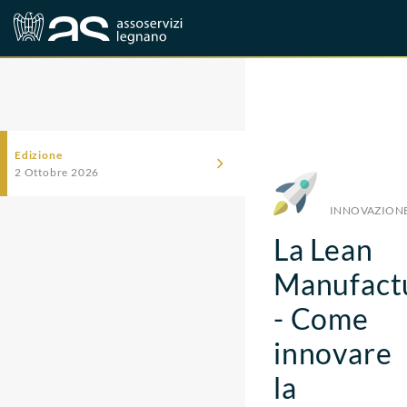
Corsi
Innovazione
Edizione
2 Ottobre 2026
INNOVAZION
La Lean
Manufact
- Come
innovare
la