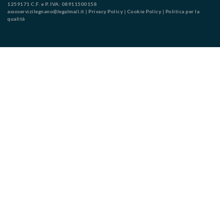
1259171 C.F. e P. IVA: 08911500158
assoservizilegnano@legalmail.it
|
Privacy Policy
|
Cookie Policy
|
Politica per la
qualità