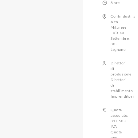
8 ore
Confindustria
Alto
Milanese
- Via XX
Settembre,
30 -
Legnano
Direttori
di
produzione
Direttori
di
stabilimento
Imprenditori
Quota
associato:
317,50 +
IVA
Quota
non