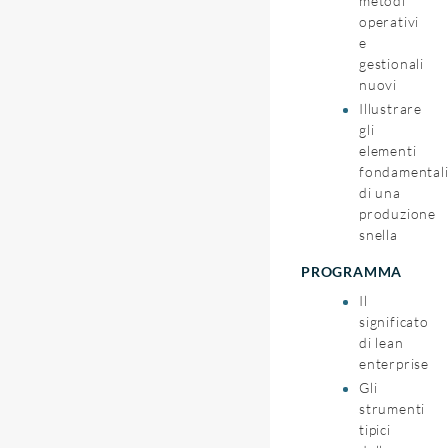
metodi
operativi
e
gestionali
nuovi
Illustrare
gli
elementi
fondamental
di una
produzione
snella
PROGRAMMA
Il
significato
di lean
enterprise
Gli
strumenti
tipici