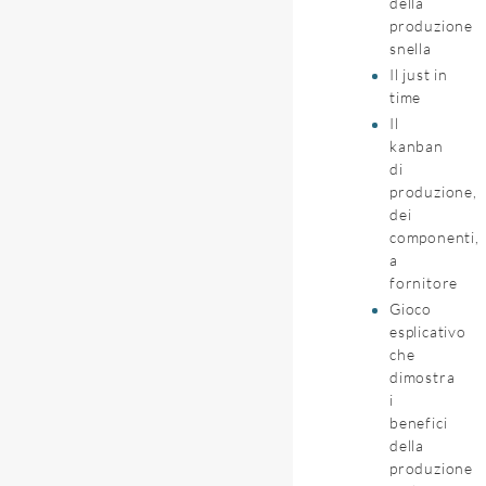
della
produzione
snella
Il just in
time
Il
kanban
di
produzione,
dei
componenti,
a
fornitore
Gioco
esplicativo
che
dimostra
i
benefici
della
produzione