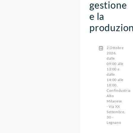
gestione
e la
produzio
2 Ottobre
2026,
dalle
09:00 alle
13:00 e
dalle
14:00 alle
18:00,
Confindustria
Alto
Milanese
- Via XX
Settembre,
30 -
Legnano