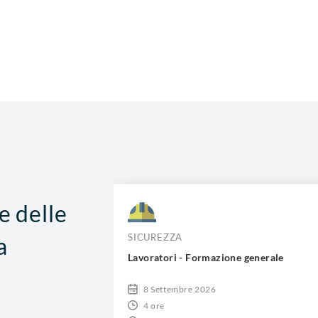
e delle
SICUREZZA
a
Lavoratori - Formazione generale
8 Settembre 2026
4 ore