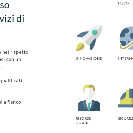
rso
FISCO
vizi di
 nel rispetto
aci con un
INNOVAZIONE
INTERN
.
qualificati
i a fianco.
RISORSE
SICURE
UMANE