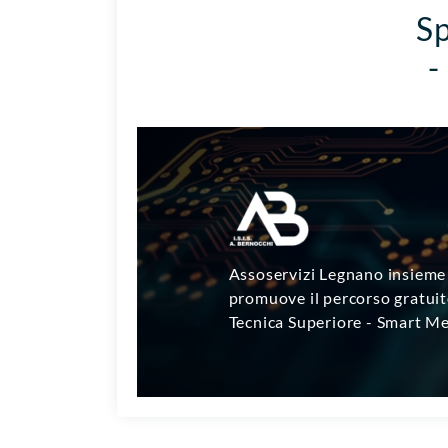
Sp
-
Assoservizi Legnano insieme 
promuove il percorso gratuit
Tecnica Superiore - Smart Me