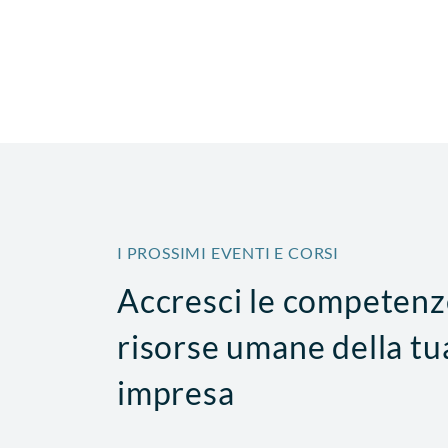
I PROSSIMI EVENTI E CORSI
Accresci le competenz
SICUREZZA
risorse umane della tu
tti alla conduzione
PAV e PES - Formazione
 conducente a
impresa
15 Settembre 2026
14 ore