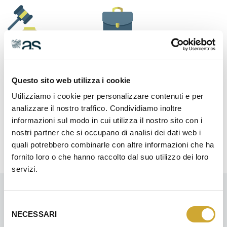
LEGALE
ORGANIZZAZIONE
AZIENDALE
Questo sito web utilizza i cookie
Utilizziamo i cookie per personalizzare contenuti e per
analizzare il nostro traffico. Condividiamo inoltre
informazioni sul modo in cui utilizza il nostro sito con i
RISORSE UMANE
SICUREZZA
nostri partner che si occupano di analisi dei dati web i
quali potrebbero combinarle con altre informazioni che ha
fornito loro o che hanno raccolto dal suo utilizzo dei loro
servizi.
Selezione
I PROSSIMI EVENTI E CORSI
NECESSARI
del
Accresci le competenze delle risorse umane della