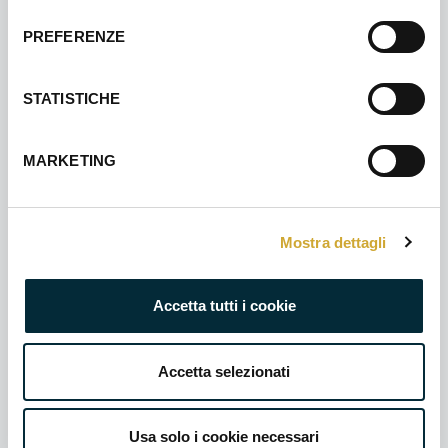
consenso
tua impresa
PREFERENZE
CERCA UN CORSO
STATISTICHE
CONSULTA IL CALENDARIO COMPLETO
MARKETING
SCARICA IL CATALOGO PDF
Mostra dettagli
Accetta tutti i cookie
SICUREZZA
Accetta selezionati
Lavoratori - Formazione generale
8 Settembre 2026
Usa solo i cookie necessari