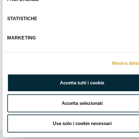
STATISTICHE
MARKETING
Assoservizi Legnano insieme all’Istituto
Bernocchi di Legnano, promuove il percorso
gratuito post diploma IFTS - Specializzazione
Mostra detta
Tecnica Superiore - Smart Mechatronic
Industry 4.0.
Accetta tutti i cookie
SCOPRI DI PIÙ
Accetta selezionati
Usa solo i cookie necessari