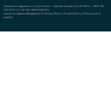
Assoservizi Legnano s.r.l. a socio unico - capitale sociale euro 10.400 i.v. - REA: MI-
1259171 C.F. e P. IVA: 08911500158
assoservizilegnano@legalmail.it
|
Privacy Policy
|
Cookie Policy
|
Politica per la
qualità