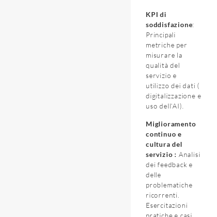
KPI di
soddisfazione
:
Principali
metriche per
misurare la
qualità del
servizio e
utilizzo dei dati (
digitalizzazione e
uso dell’AI).
Miglioramento
continuo e
cultura del
servizio :
Analisi
dei feedback e
delle
problematiche
ricorrenti.
Esercitazioni
pratiche e casi