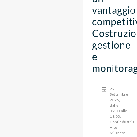
vantaggio
competiti
Costruzio
gestione
e
monitorag
29
Settembre
2026,
dalle
09:00 alle
13:00,
Confindustria
Alto
Milanese