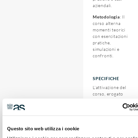
aziendali.
Metodologia
:
Il
corso alterna
momenti teorici
con esercitazioni
pratiche,
simulazioni e
confronti.
SPECIFICHE
L’attivazione del
corso, erogato
tramite la nostra
Assoservizi
Legnano s.r.l.
Società
Unipersonale, è
Questo sito web utilizza i cookie
subordinata al