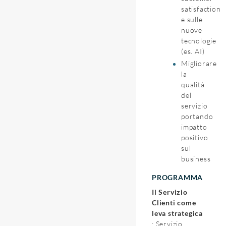
satisfaction
e sulle
nuove
tecnologie
(es. AI)
Migliorare
la
qualità
del
servizio
portando
impatto
positivo
sul
business
PROGRAMMA
Il Servizio
Clienti come
leva strategica
: Servizio