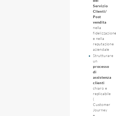
del
Servizio
Clienti/
Post
vendita
nella
fidelizzazion
e nella
reputazione
aziendale
Strutturare
un
processo
di
assistenza
clienti
chiaro e
replicabile
(
Customer
Journey
e