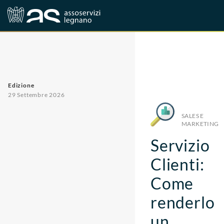
Corsi
Sales e marketing
Edizione
29 Settembre 2026
SALES E
MARKETING
Servizio
Clienti:
Come
renderlo
un