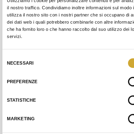
Utilizziamo i cookie per personalizzare contenuti e per anali
raggiungimento
di un numero
il nostro traffico. Condividiamo inoltre informazioni sul modo 
minimo di
utilizza il nostro sito con i nostri partner che si occupano di a
partecipanti;
dei dati web i quali potrebbero combinarle con altre informazi
Assoservizi si
che ha fornito loro o che hanno raccolto dal suo utilizzo dei l
riserva di
servizi.
confermare lo
svolgimento
dello stesso.
Selezione
NECESSARI
del
Non è più
consenso
possibile
PREFERENZE
iscriversi
a questo
corso.
Per
STATISTICHE
ulteriori
informazioni
scrivere a
MARKETING
info@assoservizil