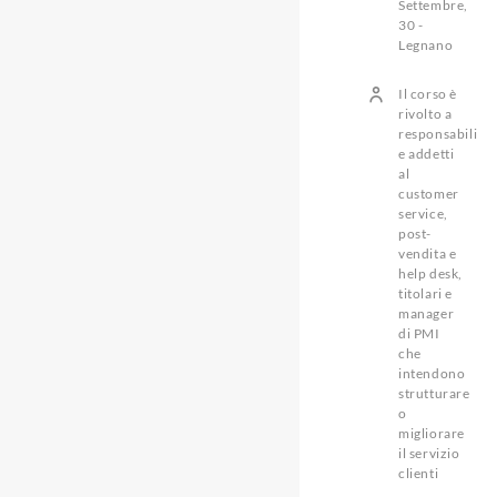
Settembre,
30 -
Legnano
Il corso è
rivolto a
responsabili
e addetti
al
customer
service,
post-
vendita e
help desk,
titolari e
manager
di PMI
che
intendono
strutturare
o
migliorare
il servizio
clienti