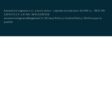
Assoservizi Legnano s.r.l. a socio unico - capitale sociale euro 10.400 i.v. - REA: MI-
1259171 C.F. e P. IVA: 08911500158
assoservizilegnano@legalmail.it
|
Privacy Policy
|
Cookie Policy
|
Politica per la
qualità