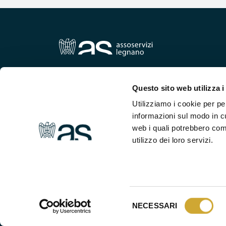
Via XX Settembre n.30 – 20025 Legnano (Mi)
tel: 0331 543391 | fax: 0331 545069 | mail:
info@assoser
Questo sito web utilizza i
Utilizziamo i cookie per pe
informazioni sul modo in cui
web i quali potrebbero com
utilizzo dei loro servizi.
Assoservizi Legnano s
asso
Selezione
NECESSARI
del
consenso