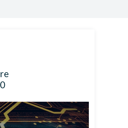
ore
.0