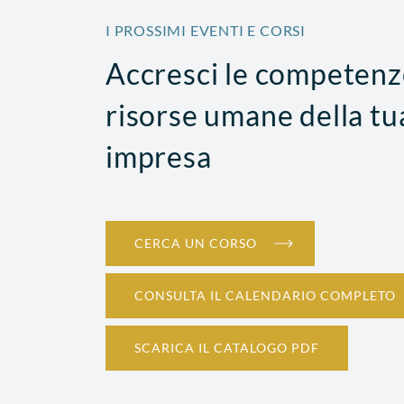
I PROSSIMI EVENTI E CORSI
Accresci le competenz
SICUREZZA
risorse umane della tu
tti alla conduzione
PAV e PES - Formazione
 conducente a
impresa
15 Settembre 2026
14 ore
Confindustria Alto Milanese - Via XX Se
Legnano
CERCA UN CORSO
CONSULTA IL CALENDARIO COMPLETO
SCARICA IL CATALOGO PDF