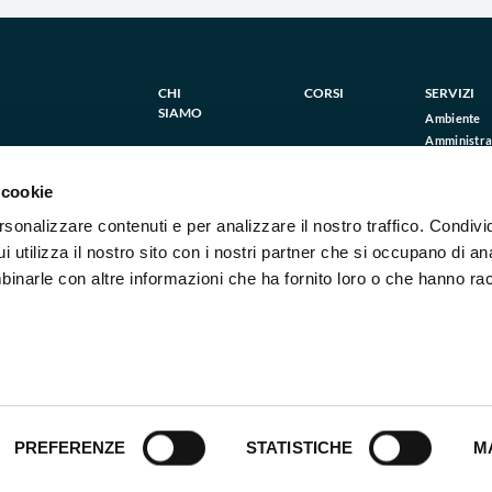
CHI
CORSI
SERVIZI
SIAMO
Ambiente
Amministraz
Energia e S
vizilegnano.it
Formazion
 cookie
Innovazion
rsonalizzare contenuti e per analizzare il nostro traffico. Condivi
Internazion
Legale
 utilizza il nostro sito con i nostri partner che si occupano di ana
Organizzaz
binarle con altre informazioni che ha fornito loro o che hanno ra
aziendale
Risorse um
Sicurezza
.r.l. a socio unico - capitale sociale euro 10.400 i.v. - REA: MI-1259171 C.F.
servizilegnano@legalmail.it
|
Privacy Policy
|
Cookie Policy
|
Politica per la q
PREFERENZE
STATISTICHE
M