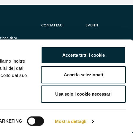
CONTATTACI
EVENTI
ione, fisco
ostenibilità
e
Accetta tutti i cookie
e
diamo inoltre
ale
lisi dei dati
ione
Accetta selezionati
ccolto dal suo
ane
Usa solo i cookie necessari
 e P. IVA: 08911500158
ualità
ARKETING
Mostra dettagli