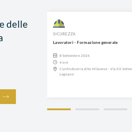
e delle
SICUREZZA
a
Lavoratori - Formazione generale
8 Settembre 2026
4 ore
ttembre, 30 -
Confindustria Alto Milanese - Via XX Sette
Legnano