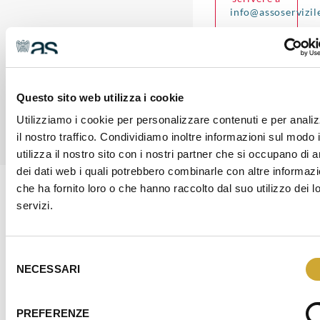
info@assoservizil
Questo sito web utilizza i cookie
Utilizziamo i cookie per personalizzare contenuti e per anali
il nostro traffico. Condividiamo inoltre informazioni sul modo 
utilizza il nostro sito con i nostri partner che si occupano di a
dei dati web i quali potrebbero combinarle con altre informazi
che ha fornito loro o che hanno raccolto dal suo utilizzo dei l
servizi.
I NOSTRI SERVIZI
Ti sosteniamo attraverso un’ampia offerta di
servizi di consulenza
Selezione
NECESSARI
del
consenso
Assoservizi Legnano accompagna le imprese nel rispetto
delle normative proponendo soluzioni efficaci con un
PREFERENZE