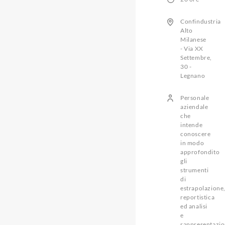
Confindustria
Alto
Milanese
- Via XX
Settembre,
30 -
Legnano
Personale
aziendale
che
intende
conoscere
in modo
approfondito
gli
strumenti
di
estrapolazione
reportistica
ed analisi
e
rappresentazi