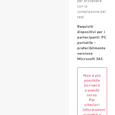
per procedere
con la
compilazione del
test.
Requisiti
dispositivi per i
partecipanti: PC
portatile –
preferibilmente
versione
Microsoft 365
Non è più
possibile
iscriversi
a questo
corso.
Per
ulteriori
informazioni
scrivere a