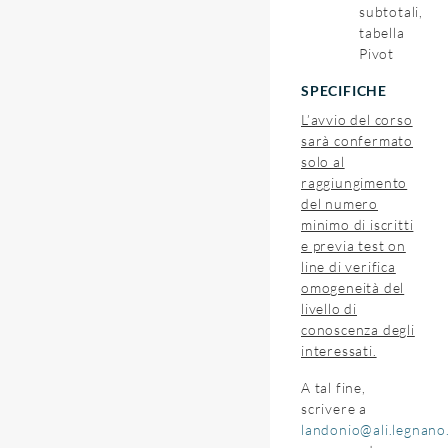
subtotali,
tabella
Pivot
SPECIFICHE
L’avvio del corso
sarà confermato
solo al
raggiungimento
del numero
minimo di iscritti
e previa test on
line di verifica
omogeneità del
livello di
conoscenza degli
interessati.
A tal fine,
scrivere a
landonio@ali.legnano.