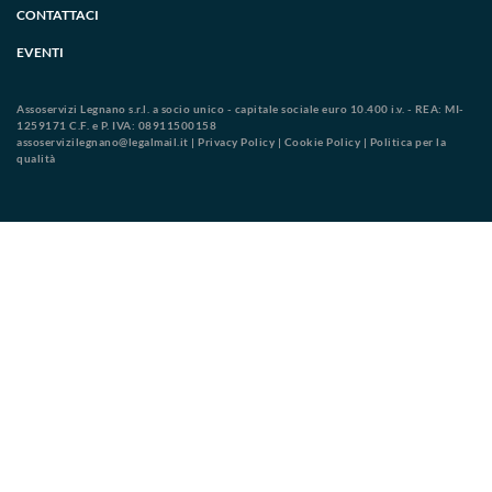
CONTATTACI
EVENTI
Assoservizi Legnano s.r.l. a socio unico - capitale sociale euro 10.400 i.v. - REA: MI-
1259171 C.F. e P. IVA: 08911500158
assoservizilegnano@legalmail.it
|
Privacy Policy
|
Cookie Policy
|
Politica per la
qualità