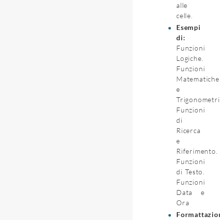
alle
celle.
Esempi
di:
Funzioni
Logiche.
Funzioni
Matematiche
e
Trigonometri
Funzioni
di
Ricerca
e
Riferimento.
Funzioni
di Testo.
Funzioni
Data e
Ora
Formattazio