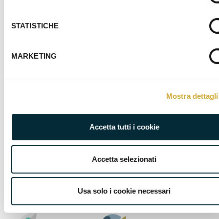
servizio di consulenza altamente qualificato.
L’attività è svolta dal nostro personale e da qualificati
STATISTICHE
collaboratori esterni
Scopri i nostri servizi cliccando sulle aree qui a fianco.
MARKETING
Mostra dettagli
AMBIENTE
AMMINISTRAZIONE,
FISCO
Accetta tutti i cookie
Accetta selezionati
ENERGIA E
FORMAZIONE
SOSTENIBILITÀ
Usa solo i cookie necessari