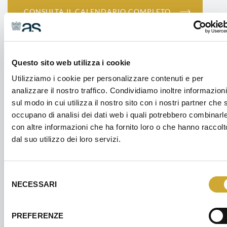
CONSULTA IL CALENDARIO COMPLETO
SCARICA IL CATALOGO PDF
Questo sito web utilizza i cookie
Utilizziamo i cookie per personalizzare contenuti e per
analizzare il nostro traffico. Condividiamo inoltre informazioni
sul modo in cui utilizza il nostro sito con i nostri partner che s
occupano di analisi dei dati web i quali potrebbero combinarl
SICUREZZA
con altre informazioni che ha fornito loro o che hanno raccolt
Lavoratori - Formazione generale
dal suo utilizzo dei loro servizi.
8 Settembre 2026
4 ore
Selezione
NECESSARI
Confindustria Alto Milanese - Via XX Settembre, 30 -
del
Legnano
consenso
PREFERENZE