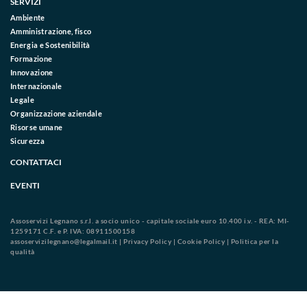
SERVIZI
Ambiente
Amministrazione, fisco
Energia e Sostenibilità
Formazione
Innovazione
Internazionale
Legale
Organizzazione aziendale
Risorse umane
Sicurezza
CONTATTACI
EVENTI
Assoservizi Legnano s.r.l. a socio unico - capitale sociale euro 10.400 i.v. - REA: MI-
1259171 C.F. e P. IVA: 08911500158
assoservizilegnano@legalmail.it
|
Privacy Policy
|
Cookie Policy
|
Politica per la
qualità