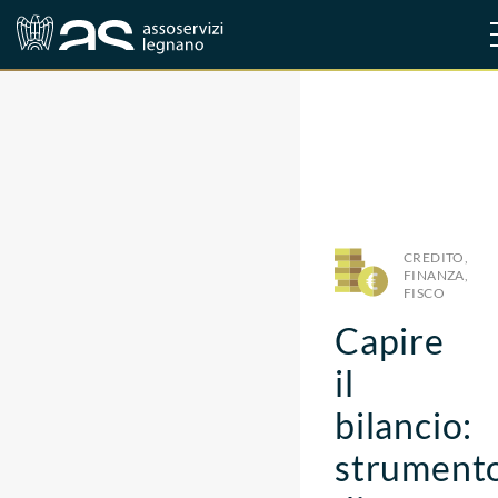
Corsi
Credito, finanza, fisco
CREDITO,
FINANZA,
FISCO
Capire
il
bilancio:
strument