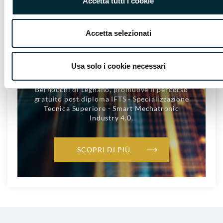
Accetta tutti i cookie
Accetta selezionati
Usa solo i cookie necessari
Assoservizi Legnano insieme all’Istituto
Bernocchi di Legnano, promuove il percorso
gratuito post diploma IFTS - Specializzazione
Tecnica Superiore - Smart Mechatronic
Industry 4.0.
SCOPRI DI PIÙ