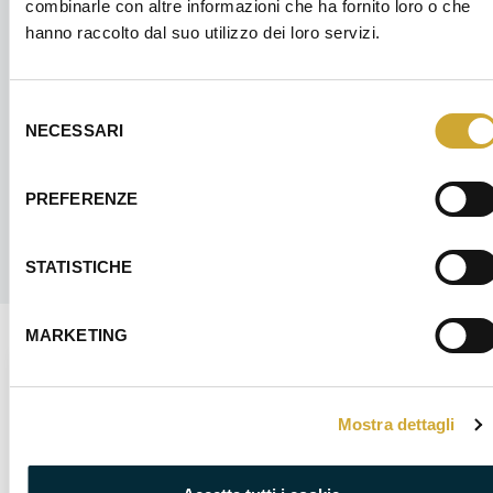
combinarle con altre informazioni che ha fornito loro o che
8 Settembre 2026
hanno raccolto dal suo utilizzo dei loro servizi.
4 ore
Confindustria Alto Milanese - Via XX Settembre, 30 -
Legnano
Selezione
NECESSARI
del
consenso
PREFERENZE
STATISTICHE
MARKETING
CORSO GRATUITO POST DIPLOMA IFTS
Mostra dettagli
Specializzazione Tecnica Superiore -
Smart Mechatronic Industry 4.0