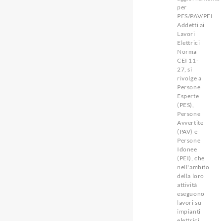
per
PES/PAV/PEI
Addetti ai
Lavori
Elettrici
Norma
CEI 11-
27, si
rivolge a
Persone
Esperte
(PES),
Persone
Avvertite
(PAV) e
Persone
Idonee
(PEI), che
nell'ambito
della loro
attività
eseguono
lavori su
impianti
elettrici