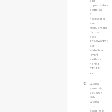
e di
impiantistica
elettrica.
E'
necessario
aver
frequentato
il corso
base
PES/PAV/PEI
per
addetti ai
lavori
elettrici
norma
CEI 11-
27.
Quota
associato:
150,00 +
IVA
Quota
non
associato: