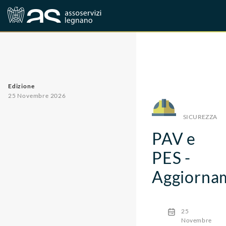
Corsi
Sicurezza
Edizione
25 Novembre 2026
SICUREZZA
PAV e
PES -
Aggiorna
25
Novembre