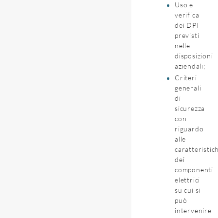
Uso e
verifica
dei DPI
previsti
nelle
disposizioni
aziendali;
Criteri
generali
di
sicurezza
con
riguardo
alle
caratteristic
dei
componenti
elettrici
su cui si
può
intervenire