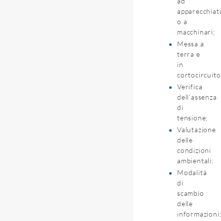
ad
apparecchiat
o a
macchinari;
Messa a
terra e
in
cortocircuito
Verifica
dell’assenza
di
tensione;
Valutazione
delle
condizioni
ambientali;
Modalità
di
scambio
delle
informazioni