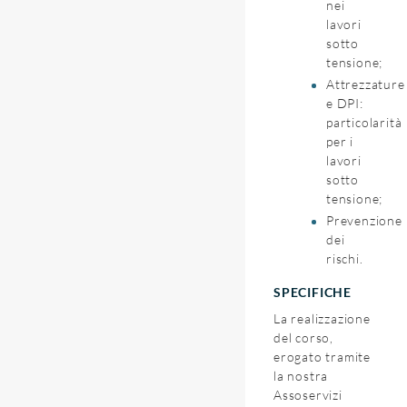
nei
lavori
sotto
tensione;
Attrezzature
e DPI:
particolarità
per i
lavori
sotto
tensione;
Prevenzione
dei
rischi.
SPECIFICHE
La realizzazione
del corso,
erogato tramite
la nostra
Assoservizi