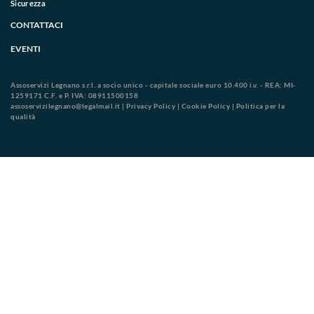
Sicurezza
CONTATTACI
EVENTI
Assoservizi Legnano s.r.l. a socio unico - capitale sociale euro 10.400 i.v. - REA: MI-
1259171 C.F. e P. IVA: 08911500158
assoservizilegnano@legalmail.it
|
Privacy Policy
|
Cookie Policy
|
Politica per la
qualità