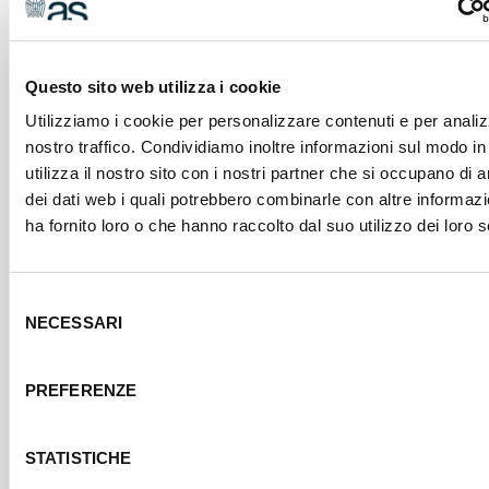
lingua
italiana
Questo sito web utilizza i cookie
Utilizziamo i cookie per personalizzare contenuti e per analiz
Aver
nostro traffico. Condividiamo inoltre informazioni sul modo in
frequentato
utilizza il nostro sito con i nostri partner che si occupano di a
formazione
dei dati web i quali potrebbero combinarle con altre informaz
iniziale
ha fornito loro o che hanno raccolto dal suo utilizzo dei loro s
obbligatoria
Selezione
NECESSARI
del
Non è più
consenso
possibile
iscriversi
PREFERENZE
a questo
corso.
Per
STATISTICHE
ulteriori