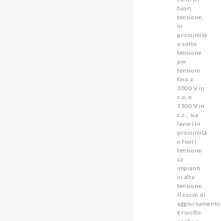
fuori
tensione,
in
prossimità
o sotto
tensione
per
tensioni
fino a
1000 V in
c.a. e
1500 V in
c.c., sia
lavori in
prossimità
o fuori
tensione
su
impianti
in alta
tensione.
Il corso di
aggiornamento
è rivolto