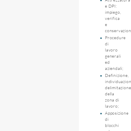
e DPI:
impiego,
verifica
e
conservazion
Procedure
di
lavoro
generali
ed
aziendali;
Definizione,
individuazion
delimitazion
della
zona di
lavoro;
Apposizione
di
blocchi