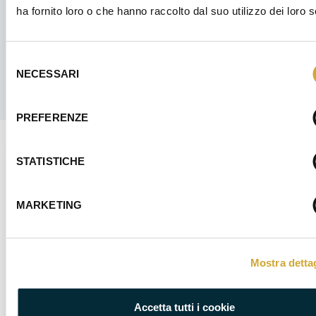
ha fornito loro o che hanno raccolto dal suo utilizzo dei loro s
Selezione
NECESSARI
del
consenso
PREFERENZE
STATISTICHE
CORSO GRATUITO POST DIPLOMA IFTS
MARKETING
Specializzazione Tecnica Superiore -
Smart Mechatronic Industry 4.0
Mostra dettag
Accetta tutti i cookie