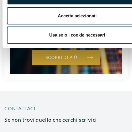
Accetta selezionati
Assoservizi Legnano insieme all’Istituto
Bernocchi di Legnano, promuove il percorso
gratuito post diploma IFTS - Specializzazione
Tecnica Superiore - Smart Mechatronic
Usa solo i cookie necessari
Industry 4.0.
SCOPRI DI PIÙ
CONTATTACI
Se non trovi quello che cerchi scrivici