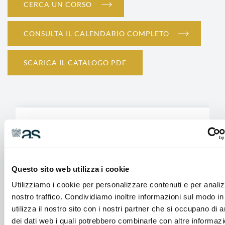
CERCA UN CORSO
CONSULTA IL CALENDARIO COMPLETO
SCARICA IL CATALOGO PDF
SICUREZZA
Lavoratori - Formazione generale
Questo sito web utilizza i cookie
8 Settembre 2026
Utilizziamo i cookie per personalizzare contenuti e per analiz
4 ore
nostro traffico. Condividiamo inoltre informazioni sul modo in
Confindustria Alto Milanese - Via XX Settembre, 30 -
utilizza il nostro sito con i nostri partner che si occupano di a
Legnano
dei dati web i quali potrebbero combinarle con altre informaz