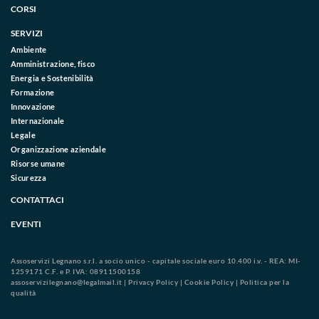
CORSI
SERVIZI
Ambiente
Amministrazione, fisco
Energia e Sostenibilità
Formazione
Innovazione
Internazionale
Legale
Organizzazione aziendale
Risorse umane
Sicurezza
CONTATTACI
EVENTI
Assoservizi Legnano s.r.l. a socio unico - capitale sociale euro 10.400 i.v. - REA: MI-
1259171 C.F. e P. IVA: 08911500158
assoservizilegnano@legalmail.it
|
Privacy Policy
|
Cookie Policy
|
Politica per la
qualità