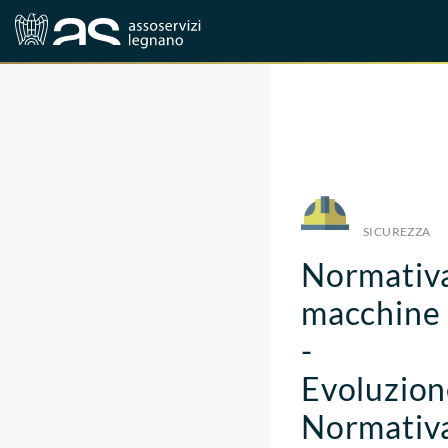
Corsi
Sicurezza
SICUREZZA
Normativ
macchine
-
Evoluzion
Normativ