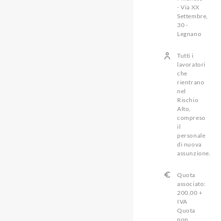
- Via XX
Settembre,
30 -
Legnano
Tutti i
lavoratori
che
rientrano
nel
Rischio
Alto,
compreso
il
personale
di nuova
assunzione.
Quota
associato:
200,00 +
IVA
Quota
non