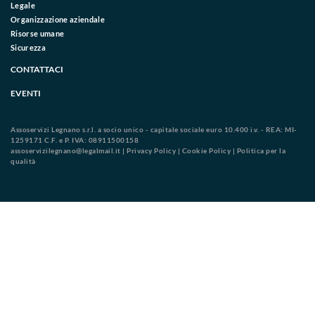
Legale
Organizzazione aziendale
Risorse umane
Sicurezza
CONTATTACI
EVENTI
Assoservizi Legnano s.r.l. a socio unico - capitale sociale euro 10.400 i.v. - REA: MI-
1259171 C.F. e P. IVA: 08911500158
assoservizilegnano@legalmail.it
|
Privacy Policy
|
Cookie Policy
|
Politica per la
qualità