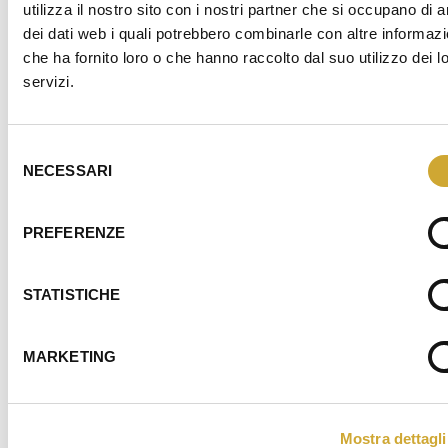
utilizza il nostro sito con i nostri partner che si occupano di a
dei dati web i quali potrebbero combinarle con altre informazi
Assoservizi Legnano accompagna le imprese nel rispetto
che ha fornito loro o che hanno raccolto dal suo utilizzo dei l
delle normative proponendo soluzioni efficaci con un
servizi.
servizio di consulenza altamente qualificato.
L’attività è svolta dal nostro personale e da qualificati
collaboratori esterni
Selezione
NECESSARI
del
Scopri i nostri servizi cliccando sulle aree qui a fianco.
consenso
PREFERENZE
STATISTICHE
AMBIENTE
AMMINISTRAZIONE,
FISCO
MARKETING
Mostra dettagli