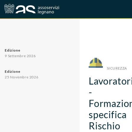
Corsi
Sicurezza
Edizione
9 Settembre 2026
SICUREZZA
Edizione
25 Novembre 2026
Lavorator
-
Formazio
specifica
Rischio