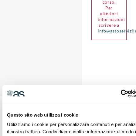
corso.
Per
ulteriori
informazioni
scrivere a
info@assoservizil
I NOSTRI SERVIZI
Questo sito web utilizza i cookie
Utilizziamo i cookie per personalizzare contenuti e per anali
Ti sosteniamo attraverso un’ampia offerta di
il nostro traffico. Condividiamo inoltre informazioni sul modo 
servizi di consulenza