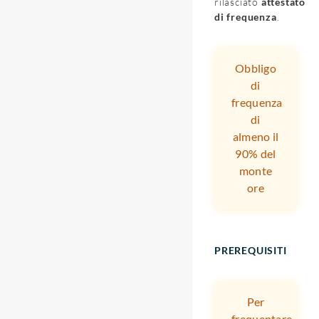
rilasciato
attestato
di frequenza
.
Obbligo
di
frequenza
di
almeno il
90% del
monte
ore
PREREQUISITI
Per
frequentare