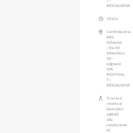
7 -
RESCALDINA
10 ore
Confindustria
Alto
Milanese
- Via XX
Settembre,
30 -
Legnano
VIA
PONTIDA,
7 -
RESCALDINA
Il corso è
rivolto ai
lavoratori
addetti
alla
conduzione
di