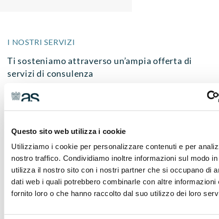
I NOSTRI SERVIZI
Ti sosteniamo attraverso un’ampia offerta di
servizi di consulenza
Assoservizi Legnano accompagna le imprese nel rispetto
delle normative proponendo soluzioni efficaci con un
servizio di consulenza altamente qualificato.
Questo sito web utilizza i cookie
L’attività è svolta dal nostro personale e da qualificati
collaboratori esterni
Utilizziamo i cookie per personalizzare contenuti e per analiz
nostro traffico. Condividiamo inoltre informazioni sul modo in
Scopri i nostri servizi cliccando sulle aree qui a fianco.
utilizza il nostro sito con i nostri partner che si occupano di a
dati web i quali potrebbero combinarle con altre informazioni
fornito loro o che hanno raccolto dal suo utilizzo dei loro servi