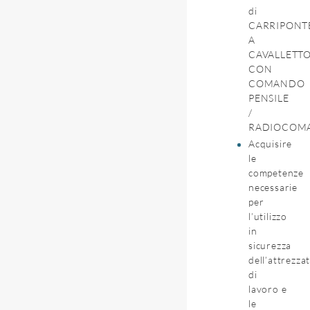
di
CARRIPONT
A
CAVALLETT
CON
COMANDO
PENSILE
/
RADIOCOM
Acquisire
le
competenze
necessarie
per
l’utilizzo
in
sicurezza
dell’attrezza
di
lavoro e
le