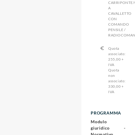
CARRIPONTE
A
CAVALLETTO
CON
COMANDO
PENSILE /
RADIOCOMA
Quota
associato:
255,00 +
IVA
Quota
non
associato:
330,00 +
IVA
PROGRAMMA
Modulo
giuridico -
Normativo