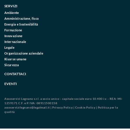
SERVIZI
Ambiente
Amministrazione, fisco
Energia e Sostenibilità
Formazione
Innovazione
Internazionale
Legale
Organizzazione aziendale
Risorse umane
Sicurezza
CONTATTACI
EVENTI
Assoservizi Legnano s.r.l. a socio unico - capitale sociale euro 10.400 i.v. - REA: MI-
1259171 C.F. e P. IVA: 08911500158
assoservizilegnano@legalmail.it
|
Privacy Policy
|
Cookie Policy
|
Politica per la
qualità