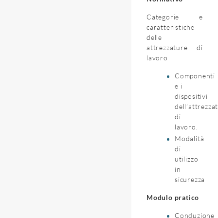
Categorie e
caratteristiche
delle
attrezzature di
lavoro
Componenti
e i
dispositivi
dell’attrezza
di
lavoro.
Modalità
di
utilizzo
in
sicurezza
Modulo pratico
Conduzione