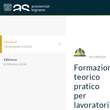
Corsi
Sicurezza
Edizione
18 Settembre 2026
SICUREZZA
Edizione
8 Ottobre 2026
Formazio
teorico
pratico
per
lavoratori