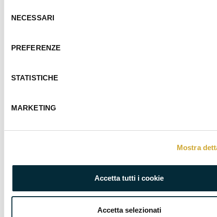
AMBIENTE
AMMINISTRAZIONE,
Selezione
FISCO
NECESSARI
del
consenso
PREFERENZE
STATISTICHE
ENERGIA E
FORMAZIONE
SOSTENIBILITÀ
MARKETING
Mostra dett
INNOVAZIONE
INTERNAZIONALE
Accetta tutti i cookie
Accetta selezionati
LEGALE
ORGANIZZAZIONE