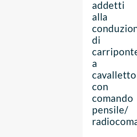
addetti
alla
conduzio
di
carripont
a
cavalletto
con
comando
pensile/
radiocom