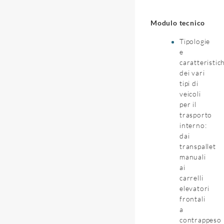
Modulo tecnico
Tipologie
e
caratteristic
dei vari
tipi di
veicoli
per il
trasporto
interno:
dai
transpallet
manuali
ai
carrelli
elevatori
frontali
a
contrappeso