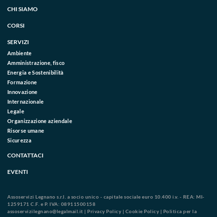
CHI SIAMO
CORSI
SERVIZI
Ambiente
Amministrazione, fisco
Energia e Sostenibilità
Formazione
Innovazione
Internazionale
Legale
Organizzazione aziendale
Risorse umane
Sicurezza
CONTATTACI
EVENTI
Assoservizi Legnano s.r.l. a socio unico - capitale sociale euro 10.400 i.v. - REA: MI-
1259171 C.F. e P. IVA: 08911500158
assoservizilegnano@legalmail.it
|
Privacy Policy
|
Cookie Policy
|
Politica per la