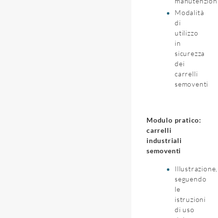
manutenzion
Modalità
di
utilizzo
in
sicurezza
dei
carrelli
semoventi
Modulo pratico:
carrelli
industriali
semoventi
Illustrazione,
seguendo
le
istruzioni
di uso