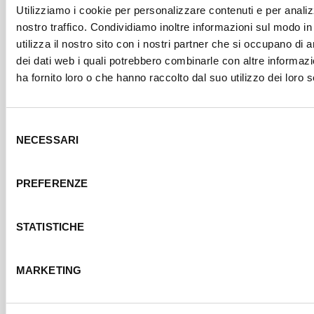
formazione
Utilizziamo i cookie per personalizzare contenuti e per analiz
iniziale
nostro traffico. Condividiamo inoltre informazioni sul modo in
obbligatoria
utilizza il nostro sito con i nostri partner che si occupano di a
dei dati web i quali potrebbero combinarle con altre informaz
ha fornito loro o che hanno raccolto dal suo utilizzo dei loro s
Non è più
possibile
Selezione
iscriversi
NECESSARI
del
a questo
consenso
corso.
Per
PREFERENZE
ulteriori
informazioni
scrivere a
STATISTICHE
info@assoservizil
MARKETING