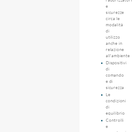
e
sicurezze
circa le
modalità
di
utilizzo
anche in
relazione
all'ambiente
Dispositivi
di
comando
e di
sicurezza
Le
condizioni
di
equilibrio
Controlli
e