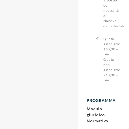
a bordo
con
necessità
di
rinnovo
dell'attestato.
Quota
associato:
160,00 +
IVA
Quota
non
associato:
210,00 +
IVA
PROGRAMMA
Modulo
giuridico -
Normativo