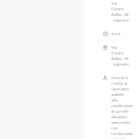
Via
Cesare
Balbo, 38
- Legnano
4 ore
Via
Cesare
Balbo, 38
- Legnano
Il corso è
rivolto ai
lavoratori
addetti
alla
conduzione
di carrelli
elevatori
semoventi
con
conducente