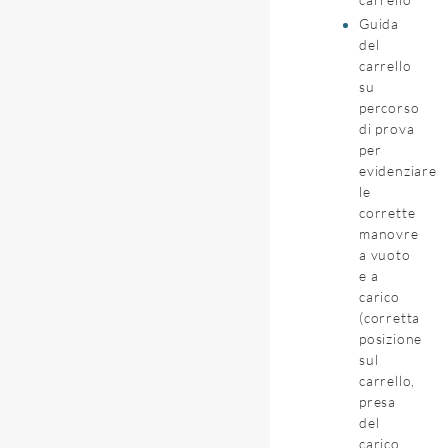
Guida
del
carrello
su
percorso
di prova
per
evidenziare
le
corrette
manovre
a vuoto
e a
carico
(corretta
posizione
sul
carrello,
presa
del
carico,