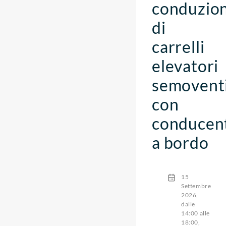
conduzio
di
carrelli
elevatori
semovent
con
conducen
a bordo
15
Settembre
2026,
dalle
14:00 alle
18:00,