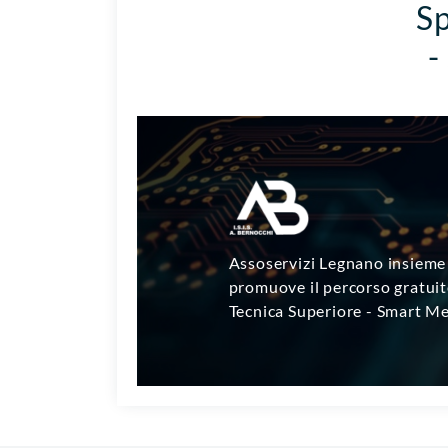
Sp
-
Assoservizi Legnano insieme 
promuove il percorso gratuit
Tecnica Superiore - Smart Me