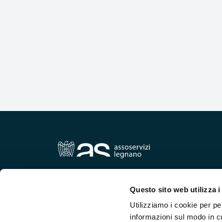
Via XX Settembre n.30 – 20025 Legnano (Mi)
tel: 0331 543391 | fax: 0331 545069 | mail:
info@assoser
Questo sito web utilizza i
Utilizziamo i cookie per pe
informazioni sul modo in cui