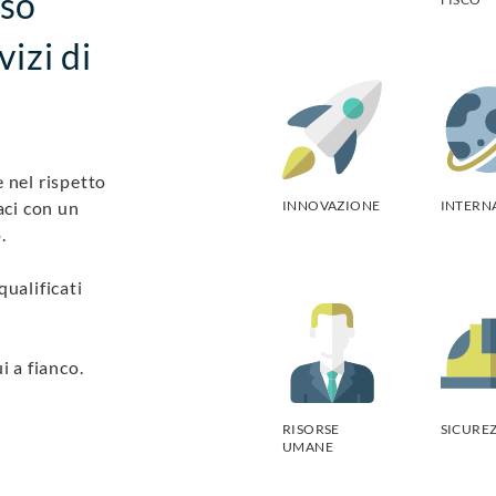
rso
vizi di
 nel rispetto
aci con un
INNOVAZIONE
INTERN
.
qualificati
i a fianco.
RISORSE
SICURE
UMANE