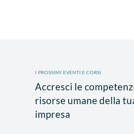
I PROSSIMI EVENTI E CORSI
Accresci le competenz
SICUREZZA
risorse umane della tu
tti alla conduzione
PAV e PES - Formazione
 conducente a
impresa
15 Settembre 2026
14 ore
Confindustria Alto Milanese - Via XX Se