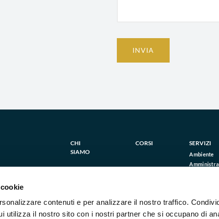
INVIA
CHI
CORSI
SERVIZI
SIAMO
Ambiente
Amministraz
Energia e S
vizilegnano.it
Formazion
 cookie
Innovazion
rsonalizzare contenuti e per analizzare il nostro traffico. Condivi
Internazion
Legale
 utilizza il nostro sito con i nostri partner che si occupano di ana