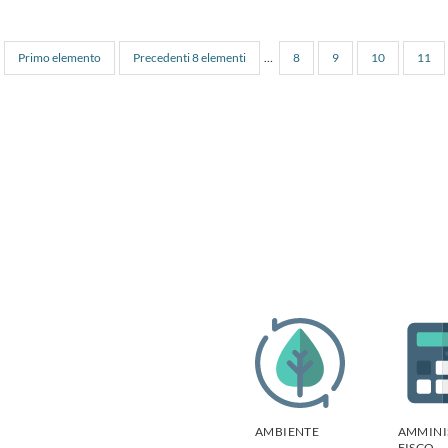
Primo elemento
Precedenti 8 elementi
…
8
9
10
11
AMBIENTE
AMMINI
FISCO