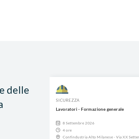
e delle
SICUREZZA
a
Lavoratori - Formazione generale
8 Settembre 2026
4 ore
ttembre, 30 -
Confindustria Alto Milanese - Via XX Sette