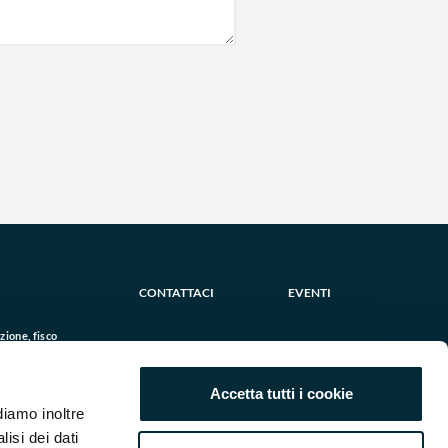
CONTATTACI
EVENTI
ione, fisco
ostenibilità
e
Accetta tutti i cookie
e
diamo inoltre
ale
lisi dei dati