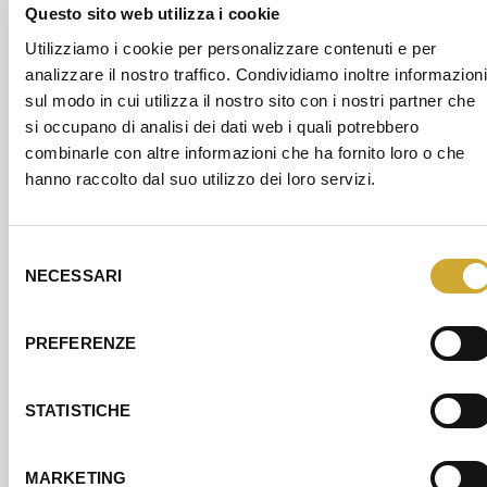
Questo sito web utilizza i cookie
SCARICA IL CATALOGO PDF
Utilizziamo i cookie per personalizzare contenuti e per
analizzare il nostro traffico. Condividiamo inoltre informazioni
sul modo in cui utilizza il nostro sito con i nostri partner che
si occupano di analisi dei dati web i quali potrebbero
combinarle con altre informazioni che ha fornito loro o che
hanno raccolto dal suo utilizzo dei loro servizi.
SICUREZZA
Lavoratori - Formazione generale
Selezione
NECESSARI
del
8 Settembre 2026
consenso
4 ore
Confindustria Alto Milanese - Via XX Settembre, 30 -
PREFERENZE
Legnano
STATISTICHE
MARKETING