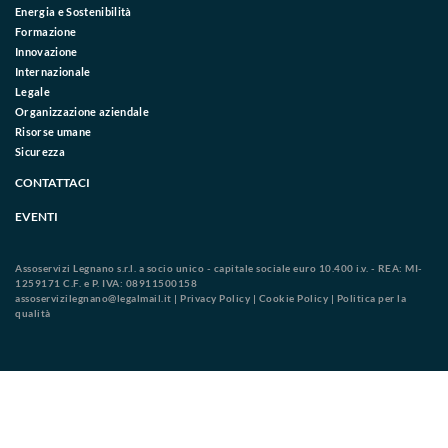
Energia e Sostenibilità
Formazione
Innovazione
Internazionale
Legale
Organizzazione aziendale
Risorse umane
Sicurezza
CONTATTACI
EVENTI
Assoservizi Legnano s.r.l. a socio unico - capitale sociale euro 10.400 i.v. - REA: MI-
1259171 C.F. e P. IVA: 08911500158
assoservizilegnano@legalmail.it
|
Privacy Policy
|
Cookie Policy
|
Politica per la
qualità