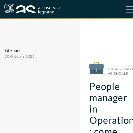
Corsi
Organizzazione aziendale
Edizione
20 Ottobre 2026
ORGANIZZAZ
AZIENDALE
People
manager
in
Operatio
: come